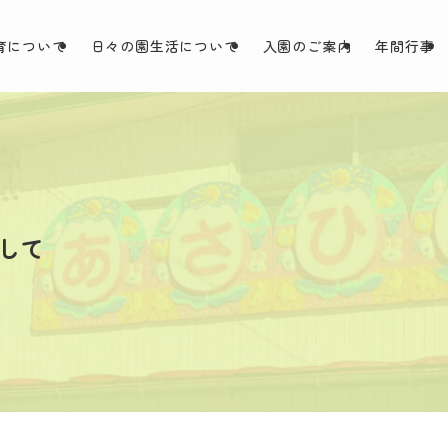
育について
日々の園生活について
入園のご案内
年間行事
して